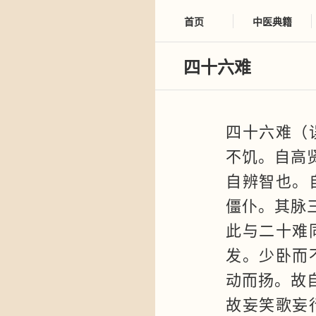
首页
中医典籍
四十六难
四十六难（
不饥。自高
自辨智也。
僵仆。其脉
此与二十难
发。少卧而
动而扬。故
故妄笑歌妄