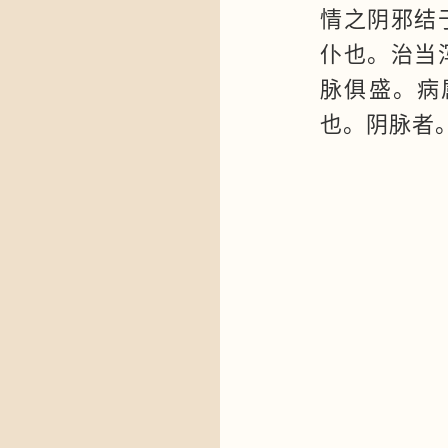
情之阴邪结
仆也。治当
脉俱盛。病
也。阴脉者