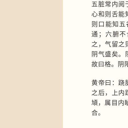
五脏常内阅
心和则舌能
则口能知五
通；六腑不
之，气留之
阴气盛矣。
故曰格。阴
黄帝曰：跷
之后，上内
頄，属目内
合。