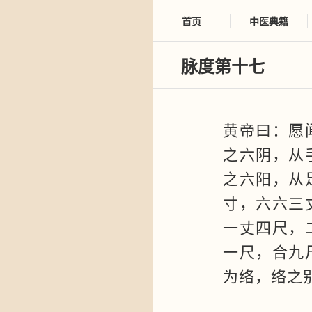
首页
中医典籍
脉度第十七
黄帝曰：愿
之六阴，从
之六阳，从
寸，六六三
一丈四尺，
一尺，合九
为络，络之