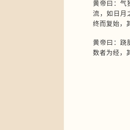
黄帝曰：气
流，如日月
终而复始，其
黄帝曰：跷
数者为经，