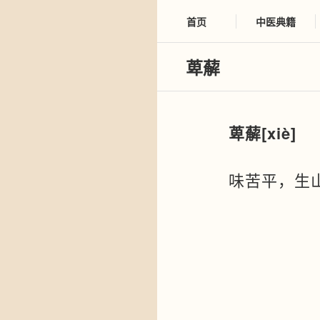
首页
中医典籍
萆薢
萆薢
[xiè]
味苦平，生山