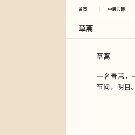
首页
中医典籍
草蒿
草蒿
一名青蒿，
节间，明目