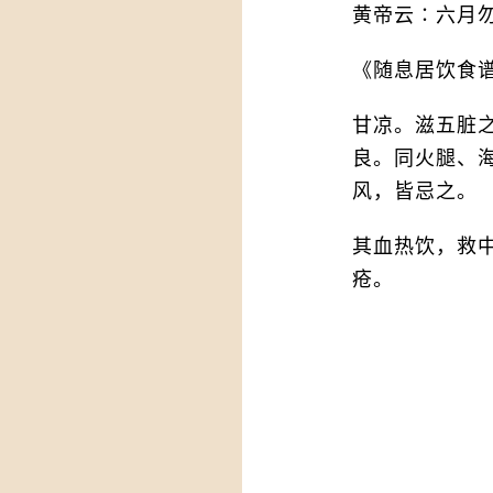
黄帝云∶六月
《随息居饮食
甘凉。滋五脏
良。同火腿、
风，皆忌之。
其血热饮，救
疮。