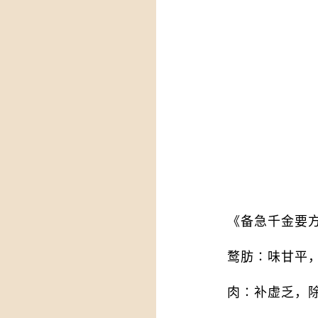
《备急千金要
鹜肪∶味甘平
肉∶补虚乏，