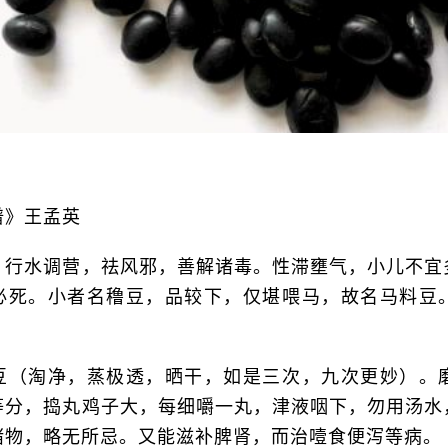
谱》王孟英
，行水调营，祛风邪，善解诸毒。性滞壅气，小儿不宜
必死。小者名穞豆，品较下，仅堪喂马，故名马料豆
豆（淘净，蒸极透，晒干，如是三次，九次更妙）。
等分，捣丸鸡子大，每细嚼一丸，津液咽下，勿用汤水
诸物，略无所忌。又能滋补脾肾，而治噎食便泻等病。