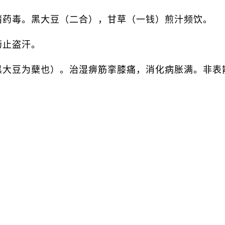
诸药毒。黑大豆（二合），甘草（一钱）煎汁频饮。
药止盗汗。
黑大豆为蘖也）。治湿痹筋挛膝痛，消化病胀满。非表