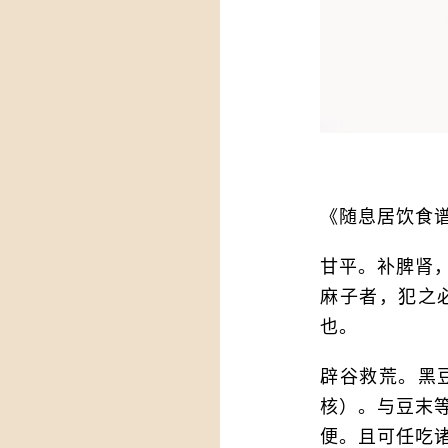
《随息居饮食
甘平。补脾肾
麻子者，犯之
也。
辟谷救荒。黑
核）。与豆末
便。且可任吃