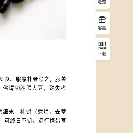
收藏
客服
下载
多食。服厚朴者忌之，服蓖
。俗谓功胜黑大豆，殊失考
磨细末，柿饼（煮烂，去蒂
，可终日不饥。远行携带甚