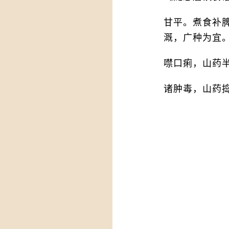
甘平。煮食补
溉，广种为宜
噤口痢，山药
诸肿毒，山药