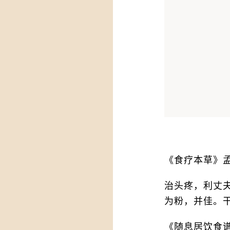
《食疗本草》
治头疼，利丈
为粉，并佳。
《随息居饮食