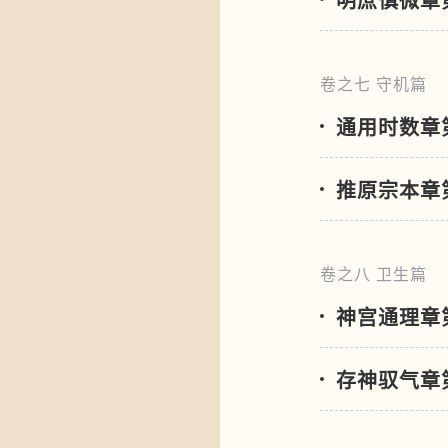
卷之七 守机篇
通用时数章
推原宗本章
卷之八 卫生篇
神宫通理章
存神驭气章