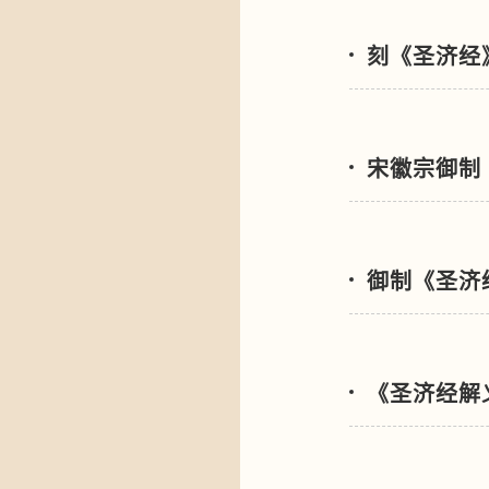
刻《圣济经
宋徽宗御制
御制《圣济
《圣济经解