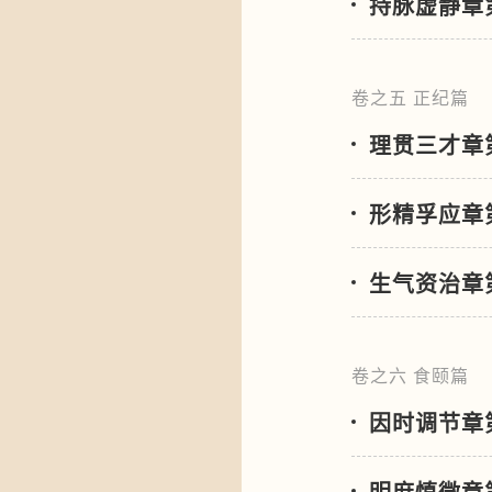
持脉虚静章
卷之五 正纪篇
理贯三才章
形精孚应章
生气资治章
卷之六 食颐篇
因时调节章
明庶慎微章