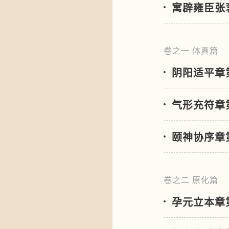
寓辟雍臣张
卷之一 体真篇
阴阳适平章
气形充符章
颐神协序章
卷之二 原化篇
孕元立本章