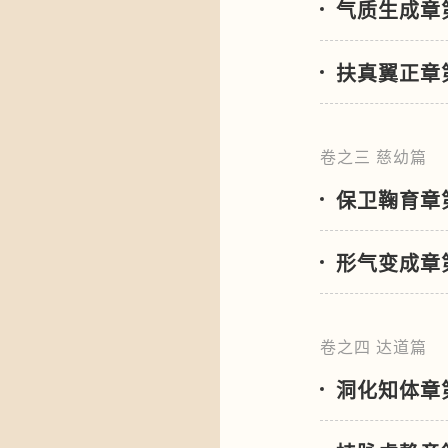
气质生成章
扶真翼正章
卷之三 慈幼篇
保卫鞠育章
形气变成章
卷之四 达道篇
洞化知体章