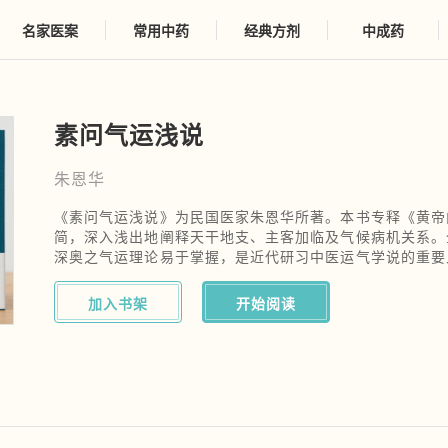
名家医案
常用中药
经典方剂
中成药
素问气运浅说
朱恩华
《素问气运浅说》为民国医家朱恩华所著。本书专释《黄帝
简，深入浅出地阐释天干地支、主客加临及气候病机关系。
深奥之气运理论易于掌握，是近代研习中医运气学说的重要
义。
加入书架
开始阅读