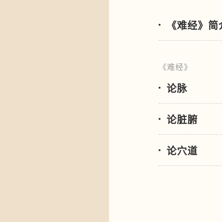
《难经》简
《难经》
论脉
论脏腑
论穴道