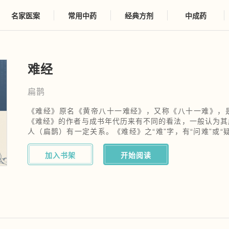
名家医案
常用中药
经典方剂
中成药
难经
扁鹊
《难经》原名《黄帝八十一难经》，又称《八十一难》，
《难经》的作者与成书年代历来有不同的看法，一般认为其
人（扁鹊）有一定关系。《难经》之“难”字，有“问难”或“
问答方式，探讨和论述了中医的一些理论问题。
加入书架
开始阅读