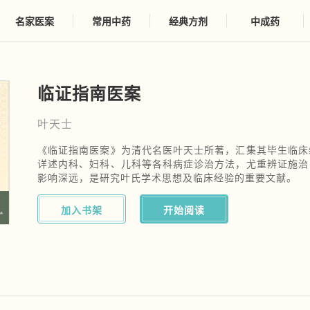
名家医案
常用中药
经典方剂
中成药
临证指南医案
叶天士
《临证指南医案》为清代名医叶天士所著，汇集其毕生临床
详述内科、妇科、儿科等各科病症诊治方法，尤重辨证施治
影响深远，是研究叶氏学术思想及临床经验的重要文献。
加入书架
开始阅读