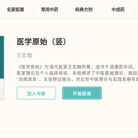
名家医案
常用中药
经典方剂
中成药
医学原始（竖）
王宏翰
《医学原始》为清代医家王宏翰所著，成书于清康熙年间。
医家理论及个人临床经验，系统阐述了中医基础理论、病因
“治病求本”，主张辨证施治，对后世中医理论与实践发展有
加入书架
开始阅读