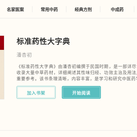
名家医案
常用中药
经典方剂
中成药
标准药性大字典
潘杏初
《标准药性大字典》由潘杏初编撰于民国时期，是一部详尽
收录大量中草药材，详细阐述其性味归经、功效主治及用法
重要参考。该书条理清晰，内容丰富，是学习和研究中医药
加入书架
开始阅读