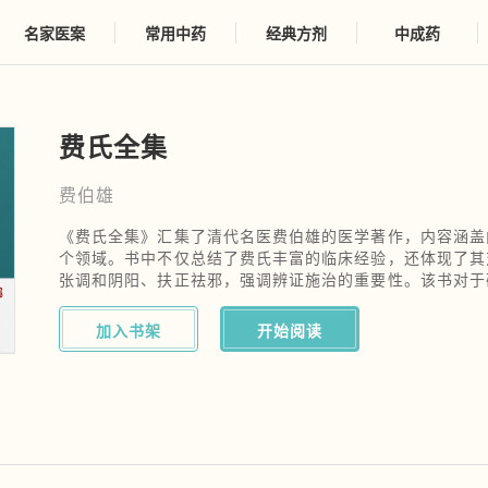
名家医案
常用中药
经典方剂
中成药
费氏全集
费伯雄
《费氏全集》汇集了清代名医费伯雄的医学著作，内容涵盖
个领域。书中不仅总结了费氏丰富的临床经验，还体现了其
张调和阴阳、扶正祛邪，强调辨证施治的重要性。该书对于
重要价值，是后世医家学习与参考的重要文献之一。
加入书架
开始阅读