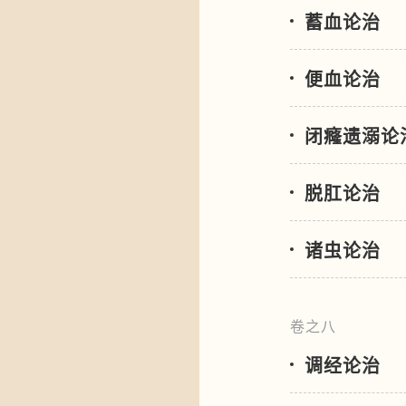
蓄血论治
便血论治
闭癃遗溺论
脱肛论治
诸虫论治
卷之八
调经论治