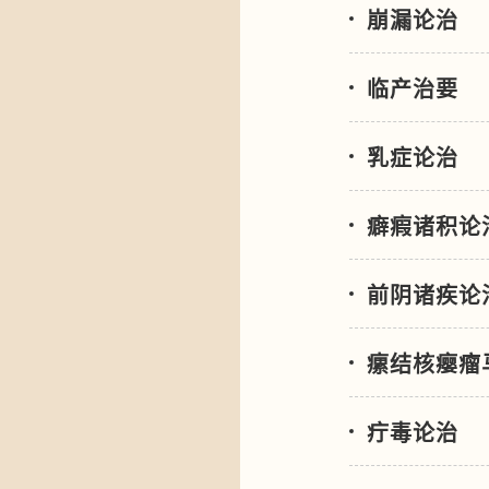
崩漏论治
临产治要
乳症论治
癖瘕诸积论
前阴诸疾论
瘰结核瘿瘤
疔毒论治