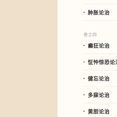
肿胀论治
卷之四
癫狂论治
怔忡惊恐论
健忘论治
多寐论治
黄胆论治