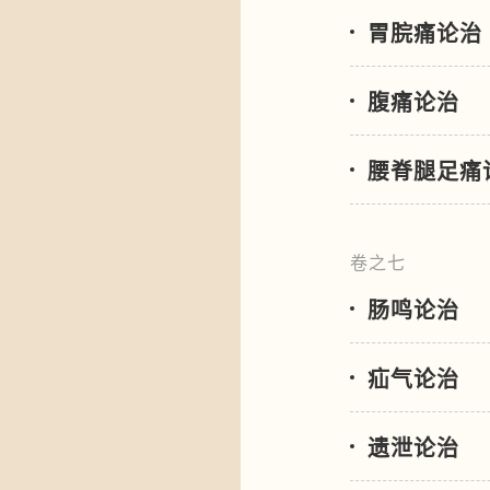
胃脘痛论治
腹痛论治
腰脊腿足痛
卷之七
肠鸣论治
疝气论治
遗泄论治