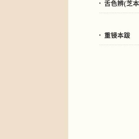
舌色辨(芝本
重锓本跋