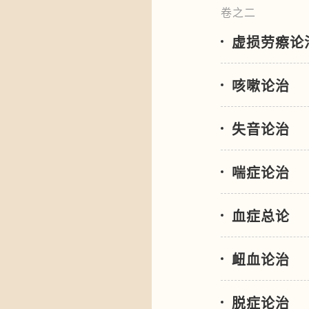
卷之二
虚损劳瘵论
咳嗽论治
失音论治
喘症论治
血症总论
衄血论治
脱症论治