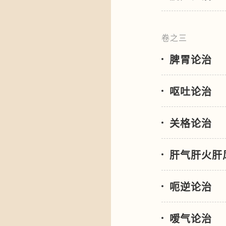
卷之三
脾胃论治
呕吐论治
关格论治
肝气肝火肝
呃逆论治
嗳气论治