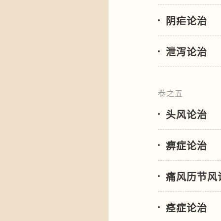
阴疟论治
泄泻论治
卷之五
头风论治
痹症论治
痛风历节风
痉症论治