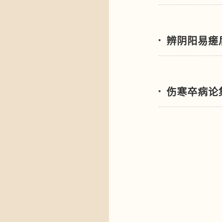
辨阴阳易瘥
伤寒卒病论