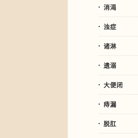
消渴
浊症
诸淋
遗溺
大便闭
痔漏
脱肛