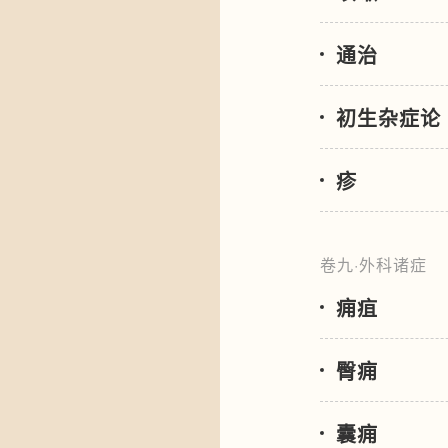
通治
初生杂症论
疹
卷九·外科诸症
痈疽
臀痈
囊痈