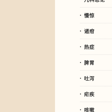
慢惊
诸疳
热症
脾胃
吐泻
疟疾
咳嗽