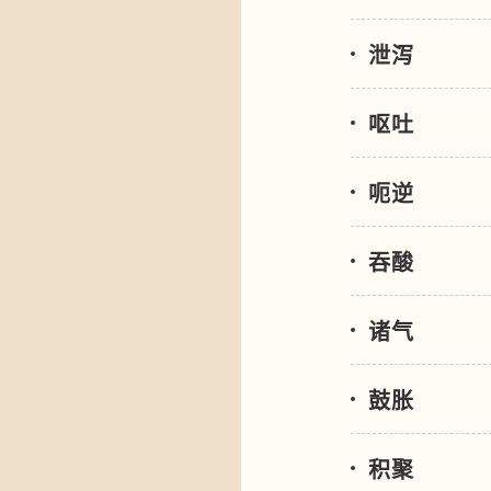
泄泻
呕吐
呃逆
吞酸
诸气
鼓胀
积聚