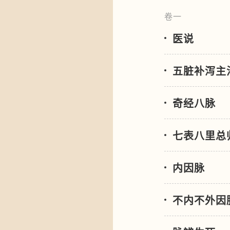
卷一
医说
五脏补泻主
奇经八脉
七表八里总
内因脉
不内不外因