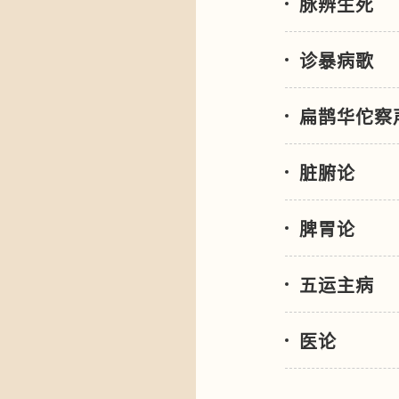
脉辨生死
诊暴病歌
扁鹊华佗察
脏腑论
脾胃论
五运主病
医论