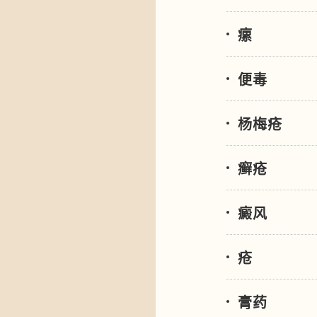
瘰
便毒
杨梅疮
癣疮
癜风
疮
膏药