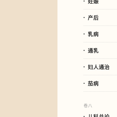
妊娠
产后
乳病
通乳
妇人通治
茄病
卷八
儿科总论