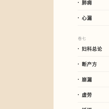
肺痈
心漏
卷七
妇科总论
断产方
崩漏
虚劳