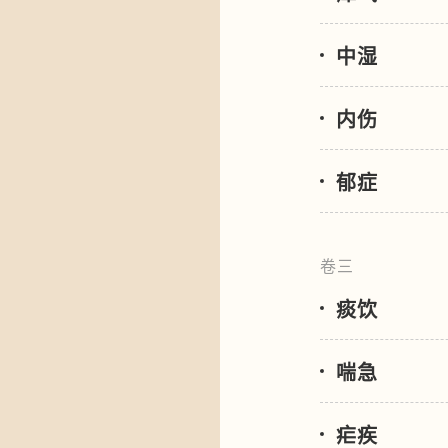
中湿
内伤
郁症
卷三
痰饮
喘急
疟疾