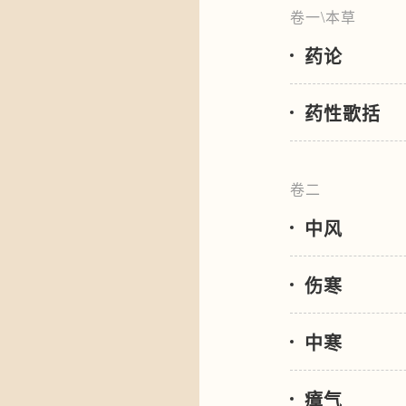
卷一\本草
药论
药性歌括
卷二
中风
伤寒
中寒
瘴气