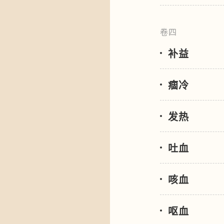
卷四
补益
痼冷
发热
吐血
咳血
呕血