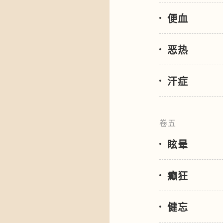
便血
恶热
汗症
卷五
眩晕
癫狂
健忘