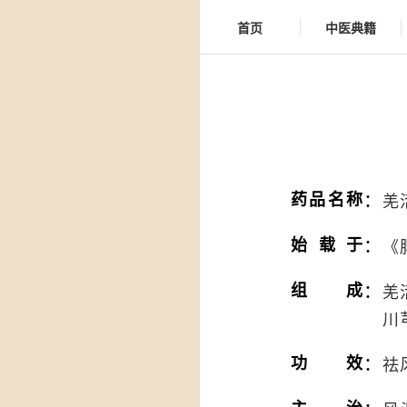
首页
中医典籍
：
药品名称
羌
：
始载于
《
：
组成
羌
川
：
功效
祛