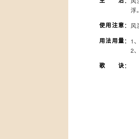
：
主治
风
浮
：
使用注意
风
：
用法用量
1
2
：
歌诀