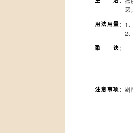
：
主治
瘟
恶
：
用法用量
1
2
：
歌诀
：
注意事项
斟