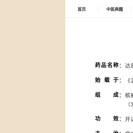
首页
中医典籍
：
药品名称
达
：
始载于
《
：
组成
槟
（
：
功效
开