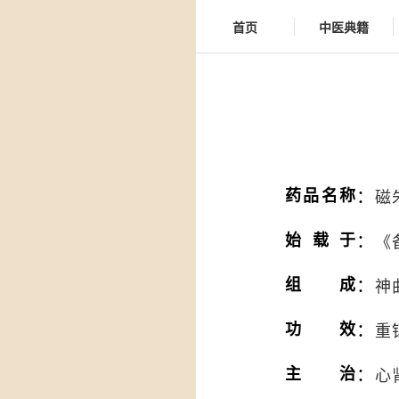
首页
中医典籍
：
药品名称
磁
：
始载于
《
：
组成
神曲
：
功效
重
：
主治
心