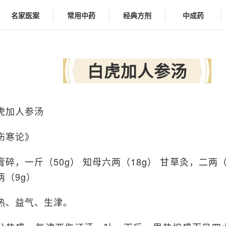
名家医案
常用中药
经典方剂
中成药
白虎加人参汤
虎加人参汤
伤寒论》
膏碎，一斤（50g） 知母六两（18g） 甘草灸，二两（
两（9g）
热、益气、生津。