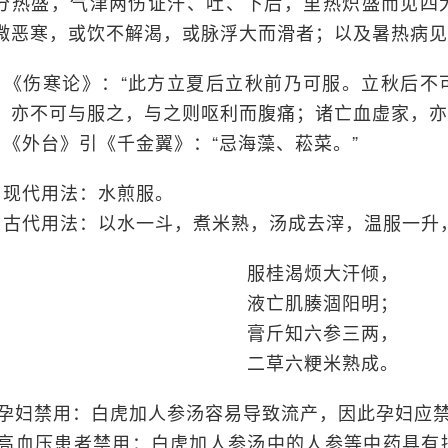
分热盛，气津两伤证汗、吐、下后，里热炽盛而见四
微恶寒，或饮不解渴，或脉浮大而滑者；以及暑热病见
、《伤寒论》：“此方立夏后立秋前乃可服。立秋后不
，亦不可与服之，与之则呕利而腹痛；诸亡血虚家，亦
、《外台》引《千金翼》：“忌海藻、菘菜。”
、现代用法：水煎服。
、古代用法：以水一斗，煮米熟，汤成去滓，温服一升
服桂渴烦大汗倾，
液亡肌腠涸阳明；
膏斤知六参三两，
二草六粳米熟成。
. 孕妇禁用：白虎加人参汤容易导致流产，因此孕妇应
. 高血压患者禁用：白虎加人参汤中的人参等中药具