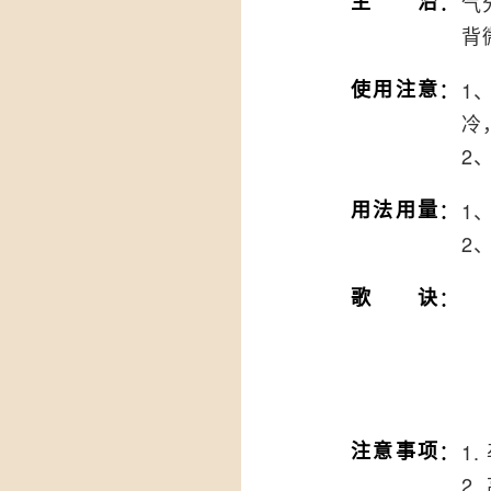
：
主治
气
背
：
使用注意
1
冷
2
：
用法用量
1
2
：
歌诀
：
注意事项
1
2