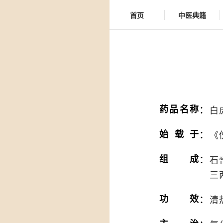
首页
中医典籍
：
药品名称
白
：
始载于
《
：
组成
石
三
：
功效
清