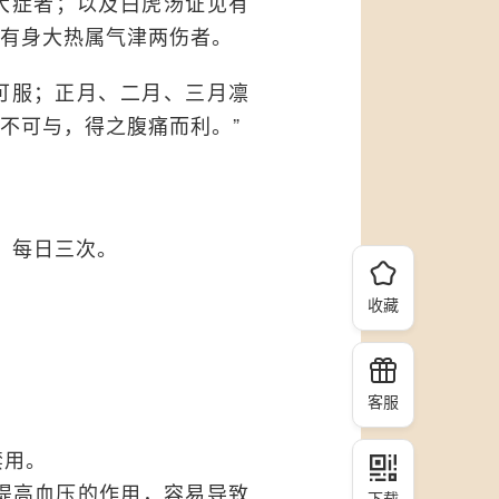
大症者；以及白虎汤证见有
有身大热属气津两伤者。
可服；正月、二月、三月凛
不可与，得之腹痛而利。”
，每日三次。
收藏
客服
禁用。
有提高血压的作用，容易导致
下载