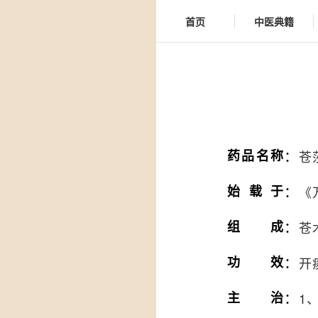
首页
中医典籍
：
药品名称
苍
：
始载于
《
：
组成
苍
：
功效
开
：
主治
1