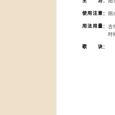
：
主治
阳
：
使用注意
阴
：
用法用量
古
时
：
歌诀