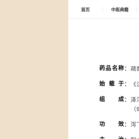
首页
中医典籍
：
药品名称
疏
：
始载于
《
：
组成
泽
（
：
功效
泻