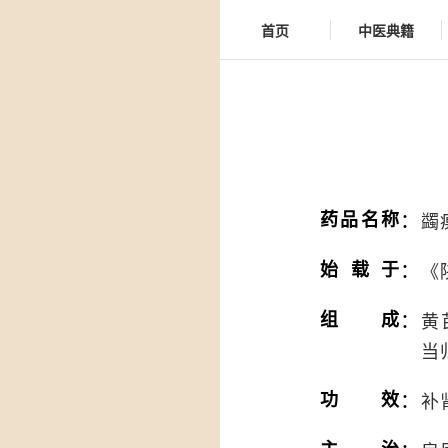
首页
中医典籍
：
药品名称
蠲
：
始载于
《
：
组成
黄
当
：
功效
补