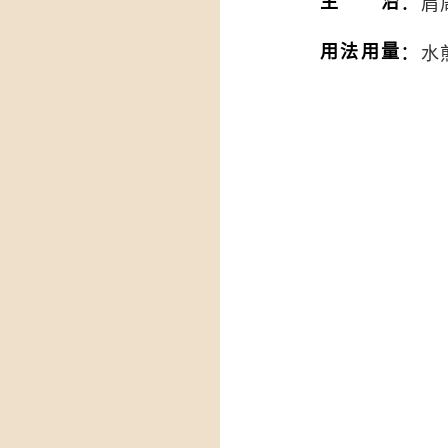
：
主治
肩
：
用法用量
水