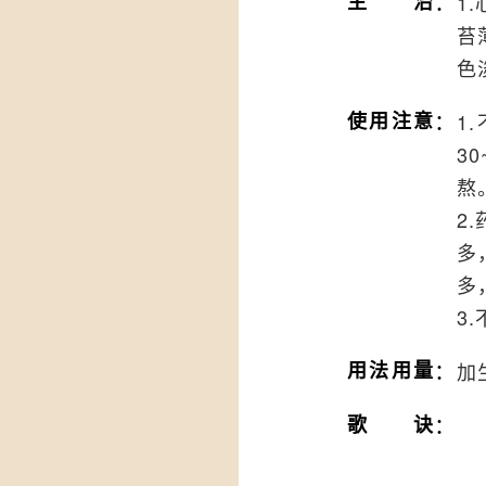
：
主治
1
苔
色
：
使用注意
1
3
熬
2
多
多
3
：
用法用量
加
：
歌诀