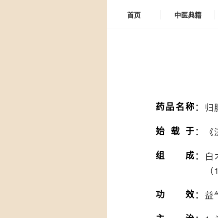
首页
中医典籍
：
药品名称
归
：
始载于
《
：
组成
白
（
：
功效
益