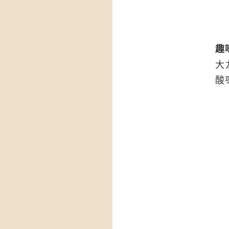
趣
大
酸