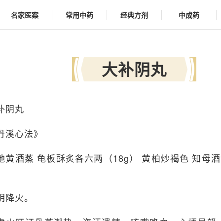
名家医案
常用中药
经典方剂
中成药
大补阴丸
补阴丸
丹溪心法》
地黄酒蒸 龟板酥炙各六两（18g） 黄柏炒褐色 知母
阴降火。