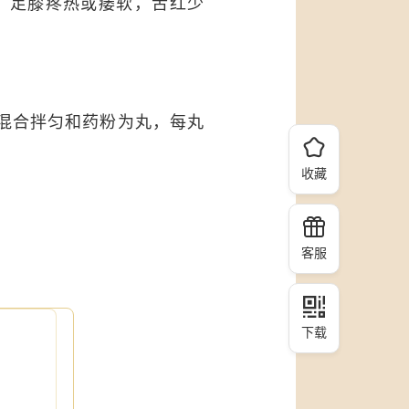
，足膝疼热或痿软，舌红少
混合拌匀和药粉为丸，每丸
收藏
客服
下载