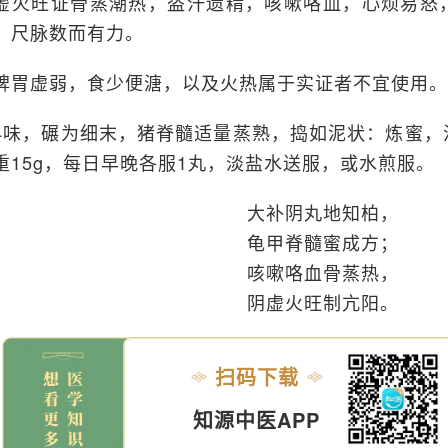
虚火旺证骨蒸潮热，盗汗遗精，咳嗽咯血，心烦易怒
，尺脉数而有力。
脾胃虚弱，食少便溏，以及火热属于实证者不宜使用。
4味，碾为细末，猪脊髓适量蒸熟，捣如泥状：炼蜜，
重15g，每日早晚各服1丸，淡盐水送服，或水煎服。
大补阴丸地知柏，
龟甲脊髓蜜成方；
咳嗽咯血骨蒸热，
阴虚火旺制亢阳。
扫码下载
知源中医APP