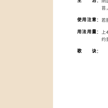
：
主治
阴
苔
：
使用注意
若
：
用法用量
上
约
：
歌诀