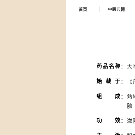
首页
中医典籍
：
药品名称
大
：
始载于
《
：
组成
熟
髓
：
功效
滋