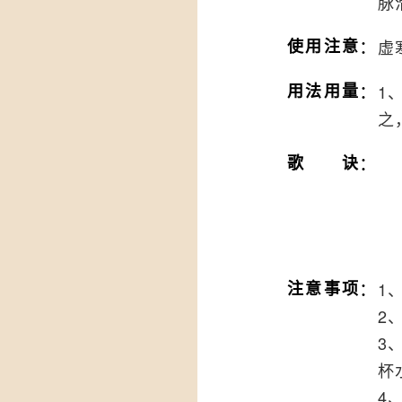
脉
：
使用注意
虚
：
用法用量
1
之
：
歌诀
：
注意事项
1
2
3
杯
4