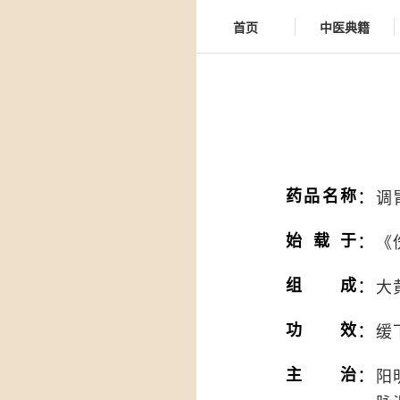
首页
中医典籍
：
药品名称
调
：
始载于
《
：
组成
大
：
功效
缓
：
主治
阳