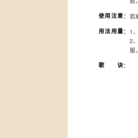
数
：
使用注意
若
：
用法用量
1
2
服
：
歌诀