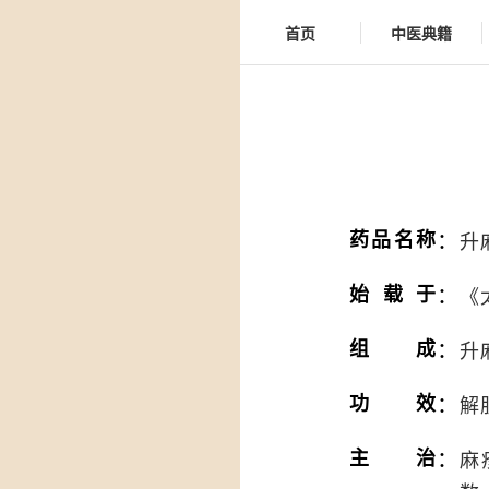
首页
中医典籍
：
药品名称
升
：
始载于
《
：
组成
升
：
功效
解
：
主治
麻