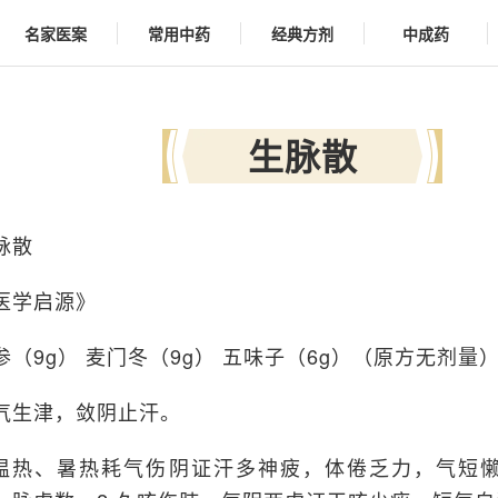
名家医案
常用中药
经典方剂
中成药
生脉散
脉散
医学启源》
参（9g） 麦门冬（9g） 五味子（6g）（原方无剂量
气生津，敛阴止汗。
.温热、暑热耗气伤阴证汗多神疲，体倦乏力，气短