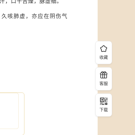
自汗，口干舌燥，脉虚细。
。久咳肺虚，亦应在阴伤气
收藏
客服
下载