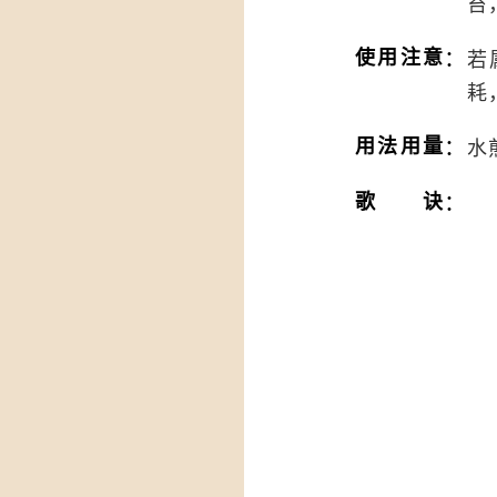
苔
：
使用注意
若
耗
：
用法用量
水
：
歌诀