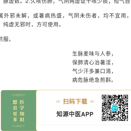
，脉虚数。2.久咳伤肺，气阴两虚证干咳少痰，短气
属外邪未解，或暑病热盛，气阴未伤者，均不宜用
，纯虚无邪时，方可使用。
煎服。
生脉麦味与人参，
保肺清心治暑淫，
气少汗多兼口渴，
病危脉绝急煎斟。
扫码下载
知源中医APP