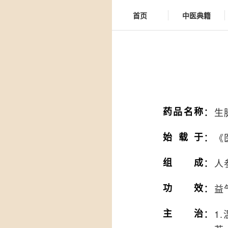
首页
中医典籍
：
药品名称
生
：
始载于
《
：
组成
人
：
功效
益
：
主治
1