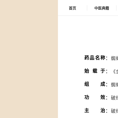
首页
中医典籍
：
药品名称
蜘
：
始载于
《
：
组成
蜘
：
功效
破
：
主治
破