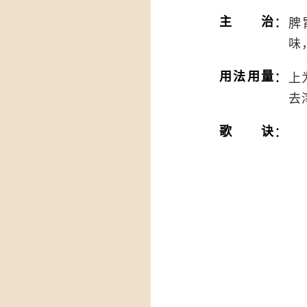
：
主治
脾
味
：
用法用量
上
去
：
歌诀