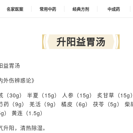
名家医案
常用中药
经典方剂
中成药
升阳益胃汤
阳益胃汤
内外伤辨惑论》
芪（30g） 半夏（15g） 人参（15g） 炙甘草（15g
芍药（9g） 羌活（9g） 橘皮（6g） 茯苓（5g） 柴
5g） 黄连（1.5g）
气升阳，清热除湿。