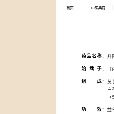
首页
中医典籍
：
药品名称
升
：
始载于
《
：
组成
黄
白
（
：
功效
益