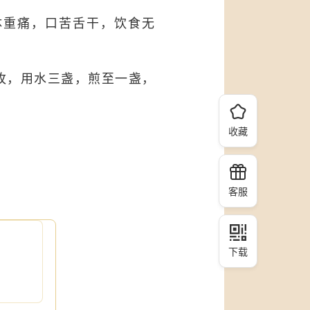
体重痛，口苦舌干，饮食无
二枚，用水三盏，煎至一盏，
收藏
客服
下载