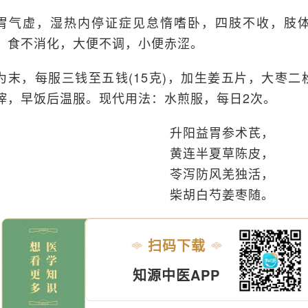
胃气虚，湿热内停证症见怠惰嗜卧，四肢不收，肢
，食不消化，大便不调，小便赤涩。
为末，每服三钱至五钱(15克)，加生姜五片，大枣
滓，早饭后温服。现代用法：水煎服，每日2次。
升阳益胃参术芪，
黄连半夏草陈皮，
苓泻防风羌独活，
柴胡白芍姜枣随。
扫码下载
知源中医APP