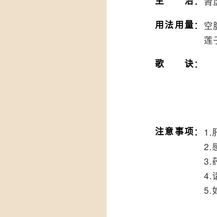
：
主治
肾
：
用法用量
空
莲
：
歌诀
：
注意事项
1
2
3
4
5