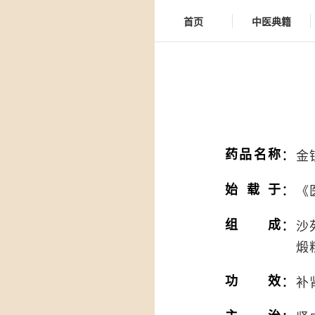
首页
中医典籍
：
药品名称
金
：
始载于
《
：
组成
沙
煅
：
功效
补