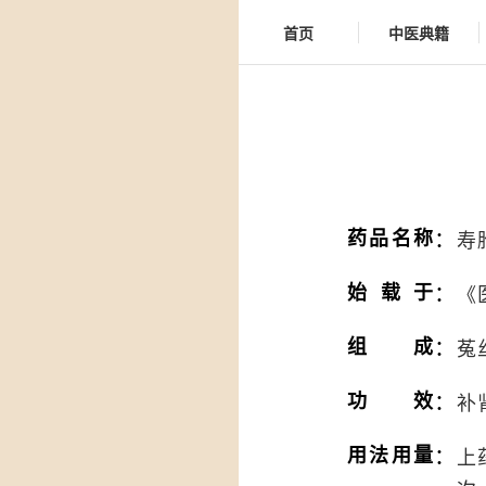
首页
中医典籍
：
药品名称
寿
：
始载于
《
：
组成
菟
：
功效
补
：
用法用量
上