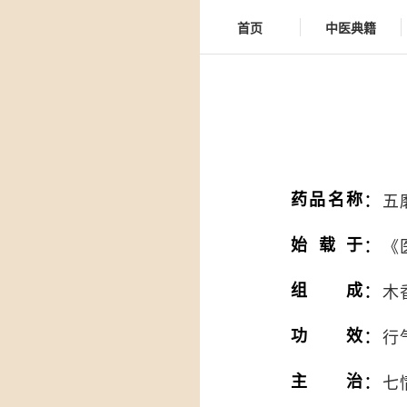
首页
中医典籍
：
药品名称
五
：
始载于
《
：
组成
木
：
功效
行
：
主治
七