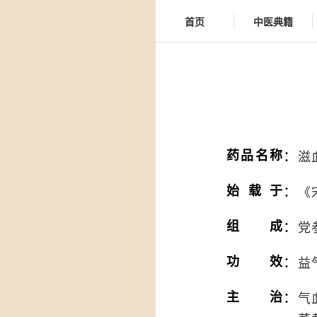
首页
中医典籍
：
药品名称
滋
：
始载于
《
：
组成
党
：
功效
益
：
主治
气