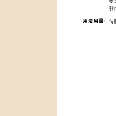
萎
弱
：
用法用量
每