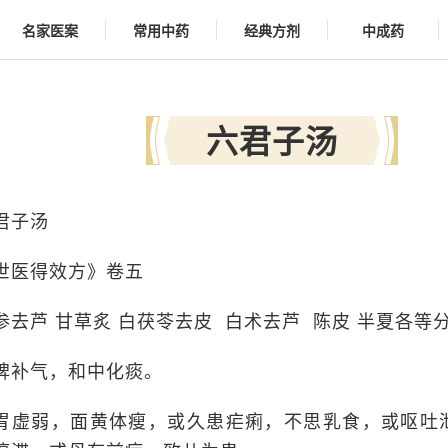
名家医案
常用中药
经典方剂
中成药
六君子汤
君子汤
世医得效方》卷五
参去芦 甘草炙 白茯苓去皮 白术去芦 陈皮 半夏各等
脾补气，和中化痰。
胃虚弱，面黄体瘦，或久患疟痢，不思乳食，或呕吐