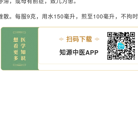
停滞，或母有前症，致儿为患。
锉散。每服9克，用水150毫升，煎至100毫升，不拘
扫码下载
知源中医APP