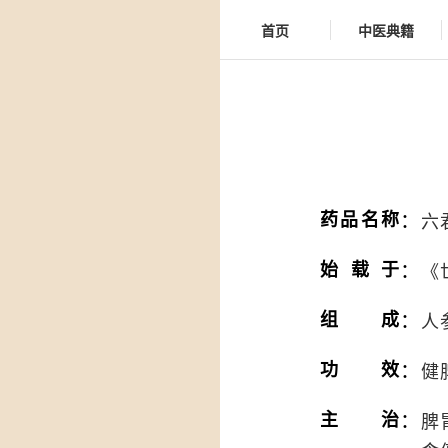
首页
中医典籍
：
药品名称
六
：
始载于
《
：
组成
人
：
功效
健
：
主治
脾