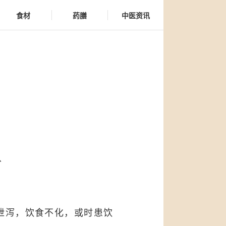
食材
药膳
中医资讯
分
泄泻，饮食不化，或时患饮