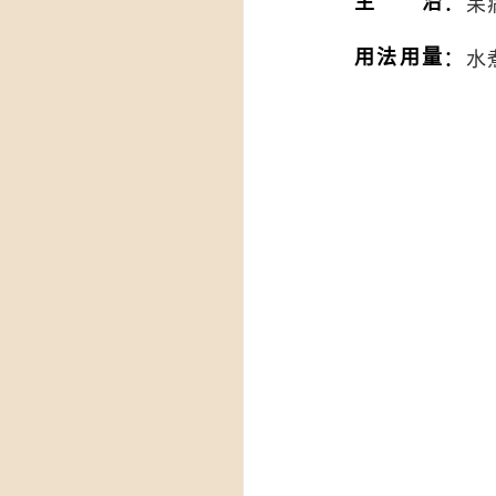
：
主治
呆
：
用法用量
水