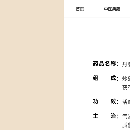
首页
中医典籍
：
药品名称
丹
：
组成
炒
茯
：
功效
活
：
主治
气
质