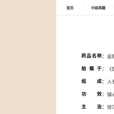
首页
中医典籍
：
药品名称
益
：
始载于
《
：
组成
人
：
功效
镇
：
主治
惊