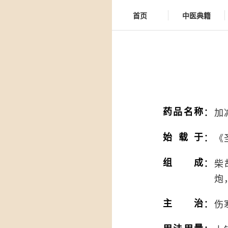
首页
中医典籍
：
药品名称
加
：
始载于
《
：
组成
柴
炮
：
主治
伤