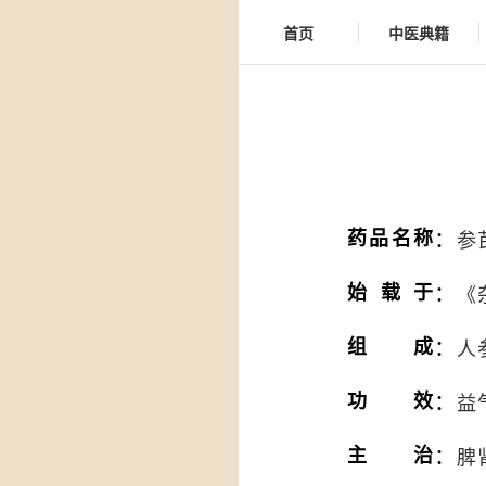
首页
中医典籍
：
药品名称
参
：
始载于
《
：
组成
人
：
功效
益
：
主治
脾