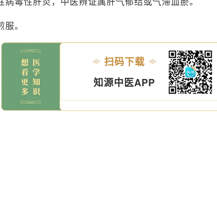
性病毒性肝炎，中医辨证属肝气郁结或气滞血瘀。
煎服。
扫码下载
知源中医APP