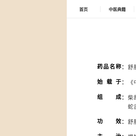
首页
中医典籍
：
药品名称
舒
：
始载于
《
：
组成
柴
蛇
：
功效
舒