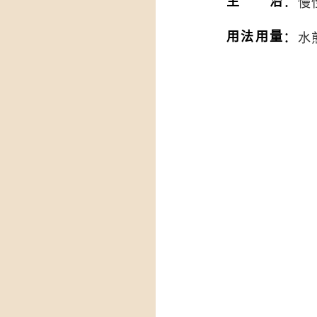
：
主治
慢
：
用法用量
水