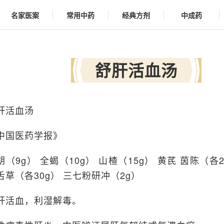
名家医案
常用中药
经典方剂
中成药
舒肝活血汤
肝活血汤
中国医药学报》
胡（9g） 全蝎（10g） 山楂（15g） 黄芪 茵陈（各2
舌草（各30g） 三七粉研冲（2g）
肝活血，利湿解毒。