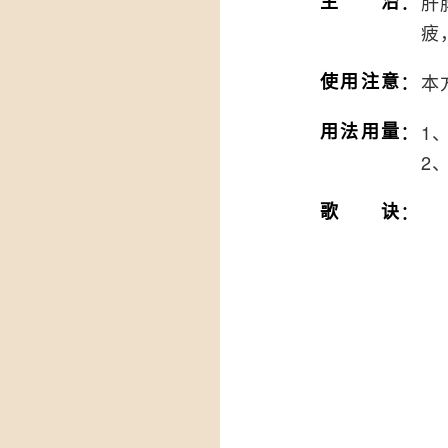
：
主治
肝
疲
：
使用注意
本
：
用法用量
1
2
：
歌诀