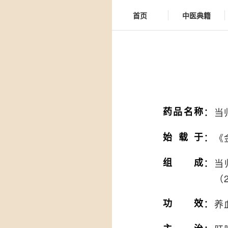
首页
中医典籍
：
药品名称
当
：
始载于
《
：
组成
当
（
：
功效
养