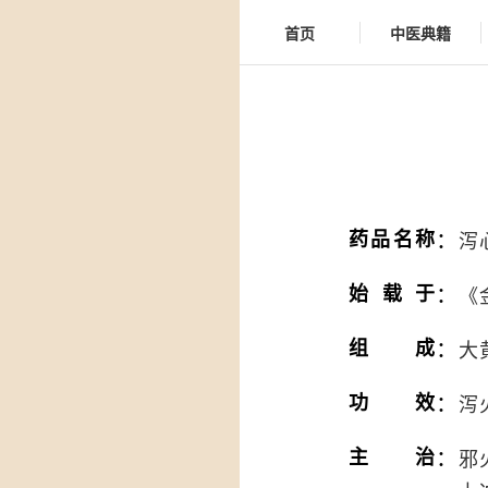
首页
中医典籍
：
药品名称
泻
：
始载于
《
：
组成
大
：
功效
泻
：
主治
邪