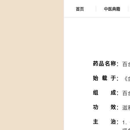
首页
中医典籍
：
药品名称
百
：
始载于
《
：
组成
百
：
功效
滋
：
主治
1