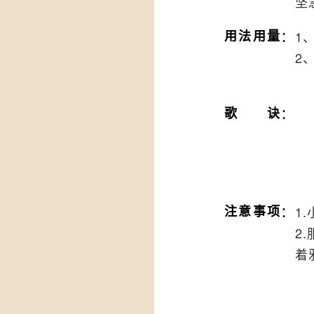
坚
：
用法用量
1
2
：
歌诀
：
注意事项
1
2
着