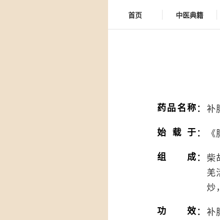
首页
中医典籍
：
药品名称
补
：
始载于
《
：
组成
柴
羌
炒
：
功效
补