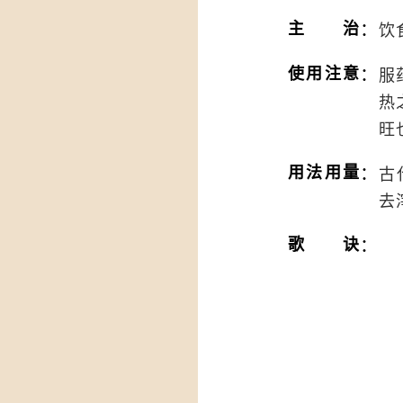
：
主治
饮
：
使用注意
服
热
旺
：
用法用量
古
去
：
歌诀