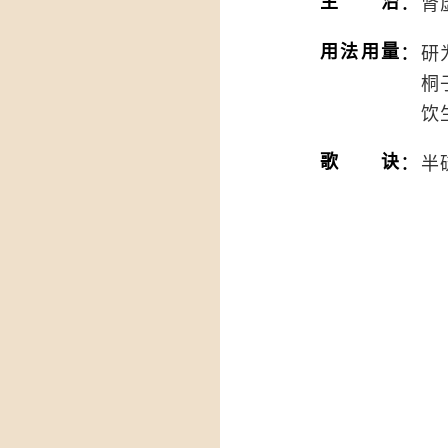
：
主治
肾
：
用法用量
研
桐
饮
：
歌诀
半