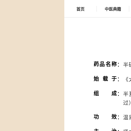
首页
中医典籍
：
药品名称
半
：
始载于
《
：
组成
半
过
：
功效
温