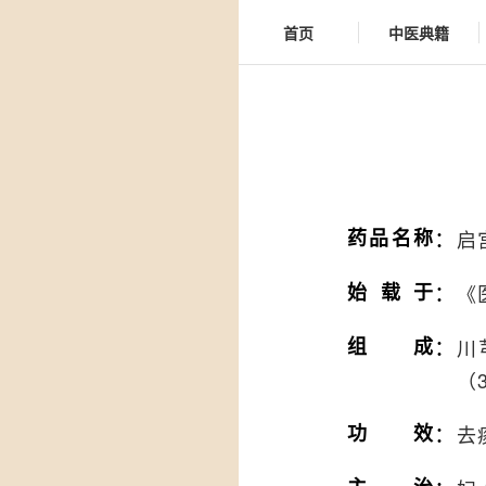
首页
中医典籍
：
药品名称
启
：
始载于
《
：
组成
川
（
：
功效
去