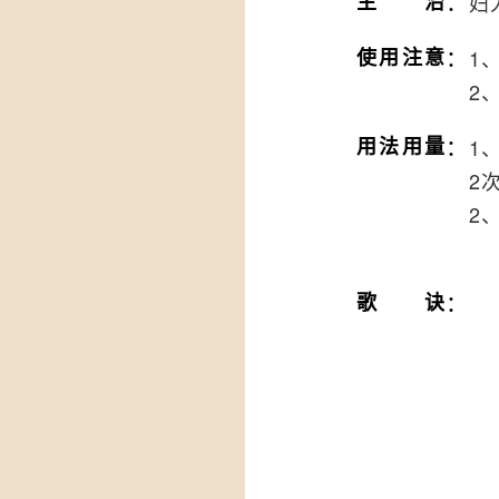
：
主治
妇
：
使用注意
1
2
：
用法用量
1
2
2
：
歌诀