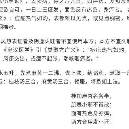
.《伤寒论》：太阳病，得之八九日，如疟状，发热恶
便欲自可，一日二三度发，面色反有热色，身痒者。 
义》：痘疮热气如灼，表郁难以见点，或见点稠密，
咽痛者。
、风热表证者及阴虚火旺者不宜使用本方；本方不宜久
、《皇汉医学》引《类聚方广义》：“痘疮热气如灼
，风疹交出，或痘不起胀，喘咳咽痛者。”
水五升，先煮麻黄一二沸，去上沫，纳诸药，煮取一
云：桂枝汤三合，麻黄汤三合，顿服。将息如上法。
桂加麻杏名各半，
肌表小邪不得散；
面有热色身亦痒，
两方合用发小汗。