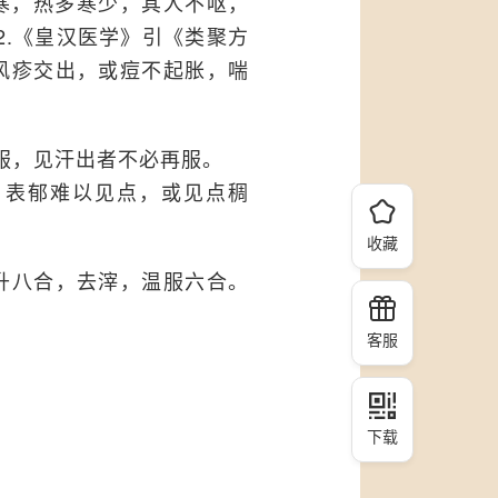
寒，热多寒少，其人不呕，
2.《皇汉医学》引《类聚方
风疹交出，或痘不起胀，喘
服，见汗出者不必再服。
，表郁难以见点，或见点稠
收藏
升八合，去滓，温服六合。
客服
下载