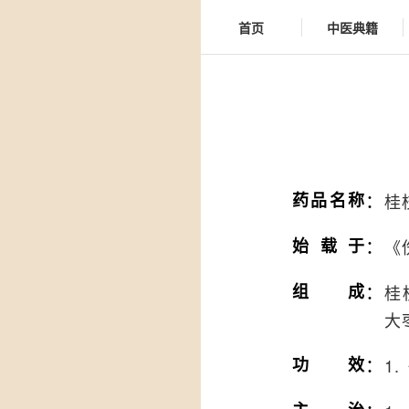
首页
中医典籍
：
药品名称
桂
：
始载于
《
：
组成
桂
大
：
功效
1