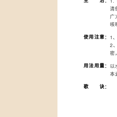
：
主治
1
清
广
咳
：
使用注意
1
2
密
：
用法用量
以
本
：
歌诀