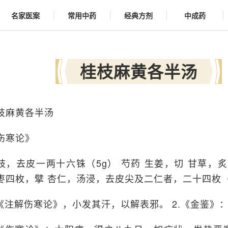
名家医案
常用中药
经典方剂
中成药
桂枝麻黄各半汤
枝麻黄各半汤
伤寒论》
枝，去皮一两十六铢（5g） 芍药 生姜，切 甘草，炙
枣四枚，擘 杏仁，汤浸，去皮尖及二仁者，二十四枚（
.《注解伤寒论》，小发其汗，以解表邪。 2.《金鉴》