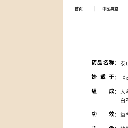
首页
中医典籍
：
药品名称
泰
：
始载于
《
：
组成
人
白
：
功效
益