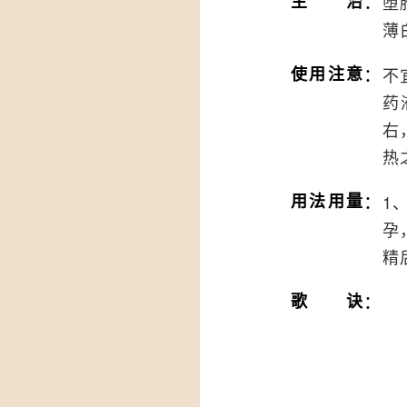
：
主治
堕
薄
：
使用注意
不
药
右
热
：
用法用量
1
孕
精
：
歌诀